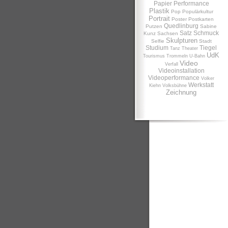
Papier
Performance
Plastik
Pop
Populärkultur
Portrait
Poster
Postkarten
Quedlinburg
Putzen
Sabine
Satz
Schmuck
Kunz
Sachsen
Skulpturen
Selfie
Stadt
Studium
Tiegel
Tanz
Theater
UdK
Tourismus
Trommeln
U-Bahn
Video
Verfall
Videoinstallation
Videoperformance
Volker
Werkstatt
Kiehn
Volksbühne
Zeichnung