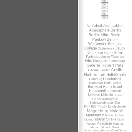
2012
2010
2005
2004
2003
2001
Architektur
Arbeit
Akt
Berlin
Atmosphäre
Berlin-Mitte
Berlin-
Pankow
Berlin-
Weißensee
Bleisatz
Collage
Druck
Digitaldruck
Druckerei
Egon Sellin
Farbholzschnitte
Fälschen
Film
Fotografie
Fotomosaik
Galerie Robert Patz
Grafik
GASAG
Görlitz
Halberstadt
Halle/Saale
Handarbeit
Hamburg
Hannover
Hans-Ulrich
Heinz Israel
Buchwald
Holzschnitte
Identität
Jerome Mikulla
Justin
Bieber
Kartografie
Kohlezeichnung
Köln
Kunstschmuck
Linolschnitte
Magdeburg
Malerei
Manufaktur
Marlu Bucher
Martin Straka
Marmor
Martin
Maschine
Wetzel
Material
Medien
Mosaik
Musik
Nationalsozialismus
Oberfläche