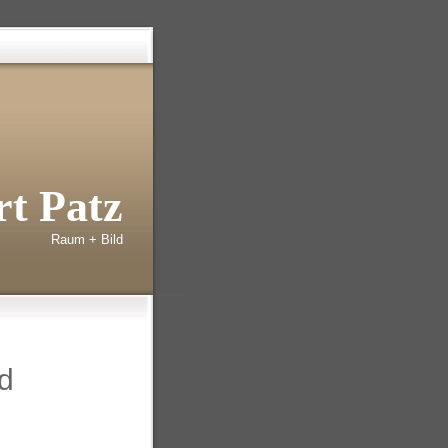
t Patz
Raum + Bild
d