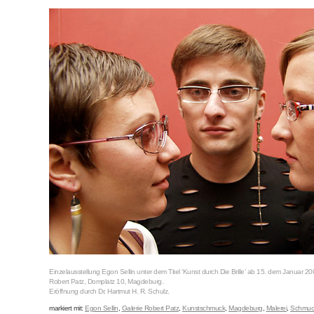
Einzelausstellung Egon Sellin unter dem Titel ‘Kunst durch Die Brille’ ab 15. dem Januar 20
Robert Patz, Domplatz 10, Magdeburg.
Eröffnung durch Dr. Hartmut H. R. Schulz.
markiert mit:
Egon Sellin
,
Galerie Robert Patz
,
Kunstschmuck
,
Magdeburg
,
Malerei
,
Schmuc