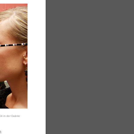
04 in der Galerie
k