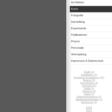
Architektur
Kunst
Fotografie
Darstellung
Experimente
Publikationen
Presse
Personalie
Verknüpfung
Impressum & Datenschutz
Grafik (4)
Installation (2)
Kuratierte Ausstellung (12)
Malerei (9)
Provokation (3)
Schmuck (2)
Selfie (1)
Skulptur (3)
Video (3)
Videoperformance (2)
Wettbewerbsbeitrag (1)
Zeichnung (3)
2018
2013