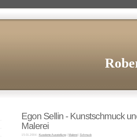
Rober
Egon Sellin - Kunstschmuck un
Malerei
15.01.2004 -
Kuratierte Ausstellung
|
Malerei
|
Schmuck