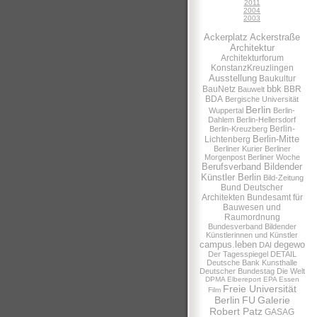
2011
2004
2003
Ackerplatz
Ackerstraße
Architektur
Architekturforum
KonstanzKreuzlingen
Ausstellung
Baukultur
bbk
BauNetz
BBR
Bauwelt
BDA
Bergische Universität
Berlin
Wuppertal
Berlin-
Dahlem
Berlin-Hellersdorf
Berlin-
Berlin-Kreuzberg
Berlin-Mitte
Lichtenberg
Berliner Kurier
Berliner
Morgenpost
Berliner Woche
Berufsverband Bildender
Künstler Berlin
Bild-Zeitung
Bund Deutscher
Architekten
Bundesamt für
Bauwesen und
Raumordnung
Bundesverband Bildender
Künstlerinnen und Künstler
campus.leben
degewo
DAI
Der Tagesspiegel
DETAIL
Deutsche Bank Kunsthalle
Deutscher Bundestag
Die Welt
DPMA
Elbereport
EPA
Essen
Freie Universität
Film
Berlin
FU
Galerie
Robert Patz
GASAG