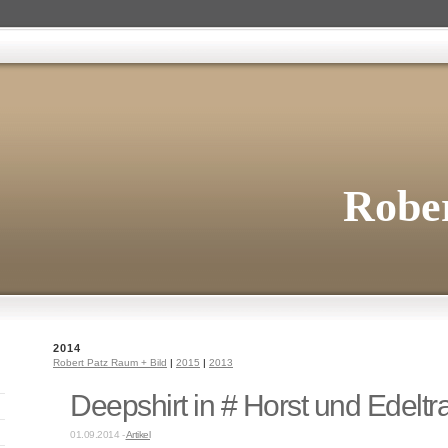
Rober
2014
Robert Patz Raum + Bild
|
2015
|
2013
Deepshirt in # Horst und Edeltr
01.09.2014 -
Artikel