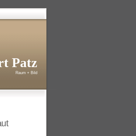
t Patz
Raum + Bild
aut