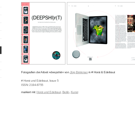
..
»
«
Fotografien der Arbeit
deepshirt
von
Jörg Brinkman
in # Horst & Edeltraut
# Horst und Edeltraut, Issue 5
ISSN: 2194-8755
markiert mit:
Horst und Edeltraut
,
Berlin
,
Kunst