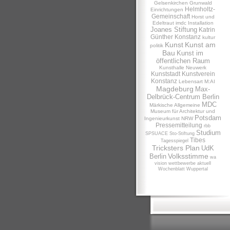
Gelsenkirchen
Grunwald
Helmholtz-
Einrichtungen
Gemeinschaft
Horst und
Edeltraut
imdc
Installation
Joanes Stiftung
Katrin
Günther
Konstanz
kultur
Kunst
Kunst am
politik
Bau
Kunst im
öffentlichen Raum
Kunsthalle Neuwerk
Kunststadt
Kunstverein
Konstanz
Lebensart
M:AI
Magdeburg
Max-
Delbrück-Centrum Berlin
MDC
Märkische Allgemeine
Museum für Architektur und
Potsdam
Ingenieurkunst NRW
Pressemitteilung
rbb
Studium
SPSUACE
Sto-Stiftung
Tibes
Tagesspiegel
Tricksters Plan
UdK
Volksstimme
Berlin
wa
vision
wettbewerbe aktuell
Wochenblatt
Wuppertal