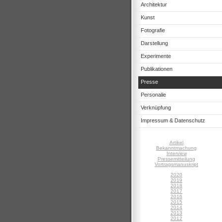
Architektur
Kunst
Fotografie
Darstellung
Experimente
Publikationen
Presse
Personalie
Verknüpfung
Impressum & Datenschutz
Artikel
Bekanntmachung
Interview
Pressemitteilung
Vortragsmanuskript
2020
2019
2018
2017
2016
2015
2014
2013
2012