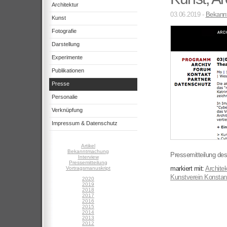
Architektur
03.06.2019 -
Bekann
Kunst
Fotografie
Darstellung
Experimente
Publikationen
Presse
Personalie
Verknüpfung
Impressum & Datenschutz
Artikel
Bekanntmachung
Pressemitteilung de
Interview
Pressemitteilung
markiert mit:
Archite
Vortragsmanuskript
Kunstverein Konsta
2020
2019
2018
2017
2016
2015
2014
2013
2012