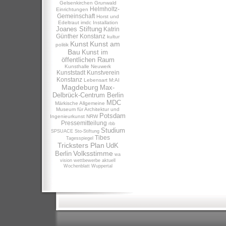
Gelsenkirchen
Grunwald
Helmholtz-
Einrichtungen
Gemeinschaft
Horst und
Edeltraut
imdc
Installation
Joanes Stiftung
Katrin
Günther
Konstanz
kultur
Kunst
Kunst am
politik
Bau
Kunst im
öffentlichen Raum
Kunsthalle Neuwerk
Kunststadt
Kunstverein
Konstanz
Lebensart
M:AI
Magdeburg
Max-
Delbrück-Centrum Berlin
MDC
Märkische Allgemeine
Museum für Architektur und
Potsdam
Ingenieurkunst NRW
Pressemitteilung
rbb
Studium
SPSUACE
Sto-Stiftung
Tibes
Tagesspiegel
Tricksters Plan
UdK
Volksstimme
Berlin
wa
vision
wettbewerbe aktuell
Wochenblatt
Wuppertal