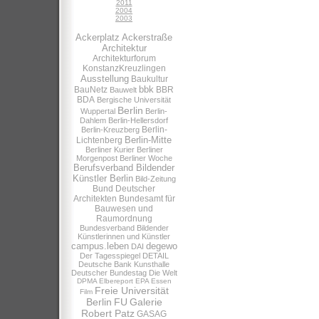
2011
2004
2003
Ackerplatz
Ackerstraße
Architektur
Architekturforum
KonstanzKreuzlingen
Ausstellung
Baukultur
bbk
BauNetz
BBR
Bauwelt
BDA
Bergische Universität
Berlin
Wuppertal
Berlin-
Dahlem
Berlin-Hellersdorf
Berlin-
Berlin-Kreuzberg
Berlin-Mitte
Lichtenberg
Berliner Kurier
Berliner
Morgenpost
Berliner Woche
Berufsverband Bildender
Künstler Berlin
Bild-Zeitung
Bund Deutscher
Architekten
Bundesamt für
Bauwesen und
Raumordnung
Bundesverband Bildender
Künstlerinnen und Künstler
campus.leben
degewo
DAI
Der Tagesspiegel
DETAIL
Deutsche Bank Kunsthalle
Deutscher Bundestag
Die Welt
DPMA
Elbereport
EPA
Essen
Freie Universität
Film
Berlin
FU
Galerie
Robert Patz
GASAG