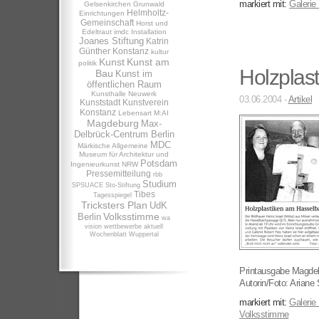
markiert mit:
Galerie
Gelsenkirchen
Grunwald
Helmholtz-
Einrichtungen
Gemeinschaft
Horst und
Edeltraut
imdc
Installation
Joanes Stiftung
Katrin
Günther
Konstanz
kultur
Kunst
Kunst am
politik
Holzplas
Bau
Kunst im
öffentlichen Raum
Kunsthalle Neuwerk
03.06.2004 -
Artikel
Kunststadt
Kunstverein
Konstanz
Lebensart
M:AI
Magdeburg
Max-
Delbrück-Centrum Berlin
MDC
Märkische Allgemeine
Museum für Architektur und
Potsdam
Ingenieurkunst NRW
Pressemitteilung
rbb
Studium
SPSUACE
Sto-Stiftung
Tibes
Tagesspiegel
Tricksters Plan
UdK
Volksstimme
Berlin
wa
vision
wettbewerbe aktuell
Wochenblatt
Wuppertal
Printausgabe Magdeb
Autorin/Foto: Ariane 
markiert mit:
Galerie
Volksstimme