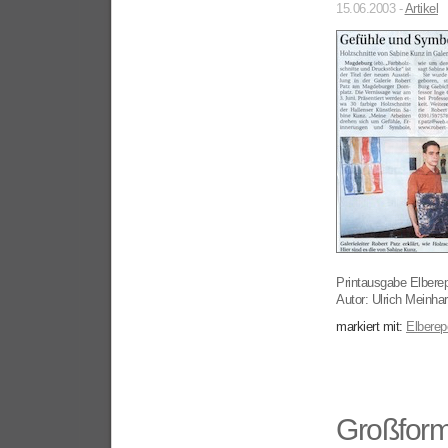
15.06.2003 -
Artikel
Printausgabe Elberep
Autor: Ulrich Meinha
markiert mit:
Elberep
Großforma