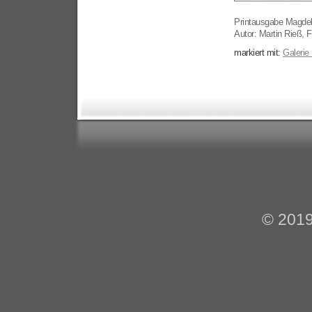
Printausgabe Magde
Autor: Martin Rieß, 
markiert mit:
Galerie
© 201