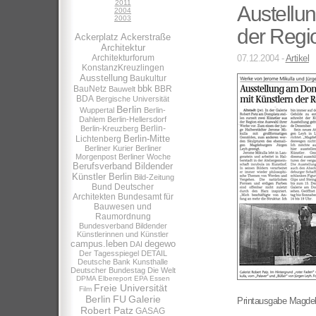
2011
Austellu
2004
2003
der Regi
Ackerplatz
Ackerstraße
Architektur
Architekturforum
07.12.2004 -
Artikel
KonstanzKreuzlingen
Ausstellung
Baukultur
bbk
BauNetz
BBR
Bauwelt
BDA
Bergische Universität
Berlin
Wuppertal
Berlin-
Dahlem
Berlin-Hellersdorf
Berlin-
Berlin-Kreuzberg
Berlin-Mitte
Lichtenberg
Berliner Kurier
Berliner
Morgenpost
Berliner Woche
Berufsverband Bildender
Künstler Berlin
Bild-Zeitung
Bund Deutscher
Architekten
Bundesamt für
Bauwesen und
Raumordnung
Bundesverband Bildender
Künstlerinnen und Künstler
campus.leben
degewo
DAI
Der Tagesspiegel
DETAIL
Deutsche Bank Kunsthalle
Deutscher Bundestag
Die Welt
DPMA
Elbereport
EPA
Essen
Freie Universität
Film
Berlin
FU
Galerie
Printausgabe Magde
Robert Patz
GASAG