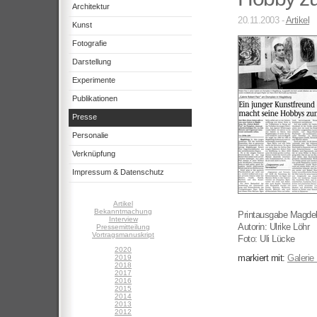
Architektur
20.11.2003 -
Artikel
Kunst
Fotografie
Darstellung
Experimente
Publikationen
Presse
Personalie
Verknüpfung
Impressum & Datenschutz
Artikel
Bekanntmachung
Printausgabe Magde
Interview
Autorin: Ulrike Löhr
Pressemitteilung
Vortragsmanuskript
Foto: Uli Lücke
2020
markiert mit:
Galerie
2019
2018
2017
2016
2015
2014
2013
2012