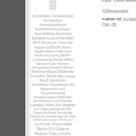
Fotos: Polizei Berlin
2011
2004
2003
[Onlineausgabe]
Ackerplatz
Ackerstraße
markiert mit:
Architek
Architektur
Plan
,
rbb
Architekturforum
KonstanzKreuzlingen
Ausstellung
Baukultur
bbk
BauNetz
BBR
Bauwelt
BDA
Bergische Universität
Berlin
Wuppertal
Berlin-
Dahlem
Berlin-Hellersdorf
Berlin-
Berlin-Kreuzberg
Berlin-Mitte
Lichtenberg
Berliner Kurier
Berliner
Morgenpost
Berliner Woche
Berufsverband Bildender
Künstler Berlin
Bild-Zeitung
Bund Deutscher
Architekten
Bundesamt für
Bauwesen und
Raumordnung
Bundesverband Bildender
Künstlerinnen und Künstler
campus.leben
degewo
DAI
Der Tagesspiegel
DETAIL
Deutsche Bank Kunsthalle
Deutscher Bundestag
Die Welt
DPMA
Elbereport
EPA
Essen
Freie Universität
Film
Berlin
FU
Galerie
Robert Patz
GASAG