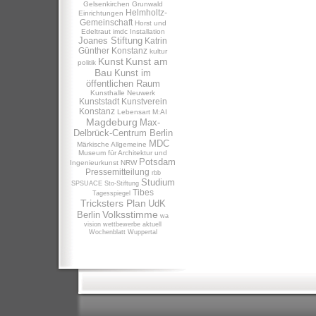
Gelsenkirchen
Grunwald
Helmholtz-
Einrichtungen
Gemeinschaft
Horst und
Edeltraut
imdc
Installation
Joanes Stiftung
Katrin
Günther
Konstanz
kultur
Kunst
Kunst am
politik
Bau
Kunst im
öffentlichen Raum
Kunsthalle Neuwerk
Kunststadt
Kunstverein
Konstanz
Lebensart
M:AI
Magdeburg
Max-
Delbrück-Centrum Berlin
MDC
Märkische Allgemeine
Museum für Architektur und
Potsdam
Ingenieurkunst NRW
Pressemitteilung
rbb
Studium
SPSUACE
Sto-Stiftung
Tibes
Tagesspiegel
Tricksters Plan
UdK
Volksstimme
Berlin
wa
vision
wettbewerbe aktuell
Wochenblatt
Wuppertal