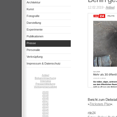
Architektur
12.02.2019 -
Artikel
Kunst
Fotografie
Darstellung
Experimente
Publikationen
Presse
Personalie
Verknüpfung
Impressum & Datenschutz
Artikel
Bekanntmachung
Interview
Pressemitteilung
Vortragsmanuskript
2020
2019
2018
Bericht zum Diebsta
2017
2016
»
Tricksters Plan
«.
2015
2014
2013
rbb24
2012