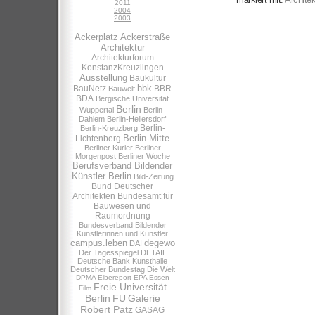
2011
2004
2003
Ackerplatz
Ackerstraße
Architektur
Architekturforum
KonstanzKreuzlingen
Ausstellung
Baukultur
bbk
BauNetz
BBR
Bauwelt
BDA
Bergische Universität
Berlin
Wuppertal
Berlin-
Dahlem
Berlin-Hellersdorf
Berlin-
Berlin-Kreuzberg
Berlin-Mitte
Lichtenberg
Berliner Kurier
Berliner
Morgenpost
Berliner Woche
Berufsverband Bildender
Künstler Berlin
Bild-Zeitung
Bund Deutscher
Architekten
Bundesamt für
Bauwesen und
Raumordnung
Bundesverband Bildender
Künstlerinnen und Künstler
campus.leben
degewo
DAI
Der Tagesspiegel
DETAIL
Deutsche Bank Kunsthalle
Deutscher Bundestag
Die Welt
DPMA
Elbereport
EPA
Essen
Freie Universität
Film
Berlin
FU
Galerie
Robert Patz
GASAG