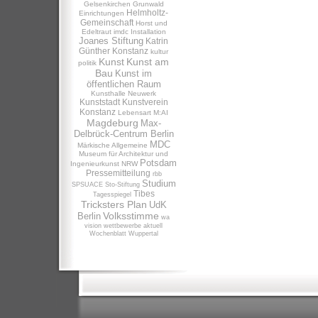
Gelsenkirchen
Grunwald
Helmholtz-
Einrichtungen
Gemeinschaft
Horst und
Edeltraut
imdc
Installation
Joanes Stiftung
Katrin
Günther
Konstanz
kultur
Kunst
Kunst am
politik
Bau
Kunst im
öffentlichen Raum
Kunsthalle Neuwerk
Kunststadt
Kunstverein
Konstanz
Lebensart
M:AI
Magdeburg
Max-
Delbrück-Centrum Berlin
MDC
Märkische Allgemeine
Museum für Architektur und
Potsdam
Ingenieurkunst NRW
Pressemitteilung
rbb
Studium
SPSUACE
Sto-Stiftung
Tibes
Tagesspiegel
Tricksters Plan
UdK
Volksstimme
Berlin
wa
vision
wettbewerbe aktuell
Wochenblatt
Wuppertal