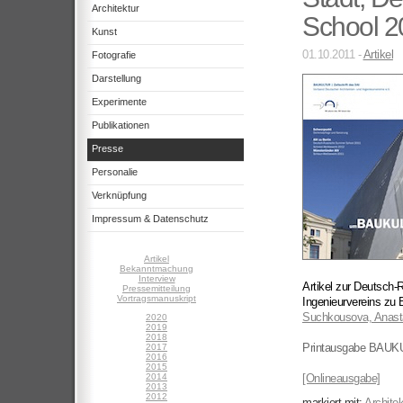
Architektur
School 2
Kunst
01.10.2011 -
Artikel
Fotografie
Darstellung
Experimente
Publikationen
Presse
Personalie
Verknüpfung
Impressum & Datenschutz
Artikel
Bekanntmachung
Interview
Artikel zur Deutsch
Pressemitteilung
Vortragsmanuskript
Ingenieurvereins zu
Suchkousova, Anast
2020
2019
2018
Printausgabe BAUK
2017
2016
2015
2014
[Onlineausgabe]
2013
2012
markiert mit:
Architek